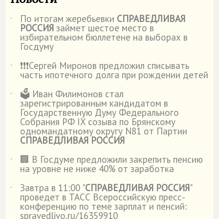
По итогам жеребьевки
СПРАВЕДЛИВАЯ
˙
РОССИЯ
займет шестое место в
избирательном бюллетене на выборах в
Госдуму
❗️❗️❗️Сергей Миронов предложил списывать
˙
часть ипотечного долга при рождении детей
🗳️ Иван Филимонов стал
˙
зарегистрированным кандидатом в
Государственную Думу Федерального
Собрания РФ IX созыва по Брянскому
одномандатному округу N81 от Партии
СПРАВЕДЛИВАЯ РОССИЯ
🏢 В Госдуме предложили закрепить пенсию
˙
на уровне не ниже 40% от заработка
Завтра в 11:00 "
СПРАВЕДЛИВАЯ РОССИЯ
"
˙
проведет в ТАСС Всероссийскую пресс-
конференцию по теме зарплат и пенсий:
spravedlivo.ru/16359910