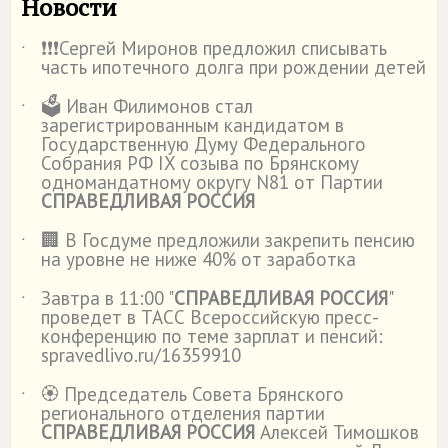
Новости
❗️❗️❗️Сергей Миронов предложил списывать
˙
часть ипотечного долга при рождении детей
🗳️ Иван Филимонов стал
˙
зарегистрированным кандидатом в
Государственную Думу Федерального
Собрания РФ IX созыва по Брянскому
одномандатному округу N81 от Партии
СПРАВЕДЛИВАЯ РОССИЯ
🏢 В Госдуме предложили закрепить пенсию
˙
на уровне не ниже 40% от заработка
Завтра в 11:00 "
СПРАВЕДЛИВАЯ РОССИЯ
"
˙
проведет в ТАСС Всероссийскую пресс-
конференцию по теме зарплат и пенсий:
spravedlivo.ru/16359910
🏵️ Председатель Совета Брянского
˙
регионального отделения партии
СПРАВЕДЛИВАЯ РОССИЯ
Алексей Тимошков