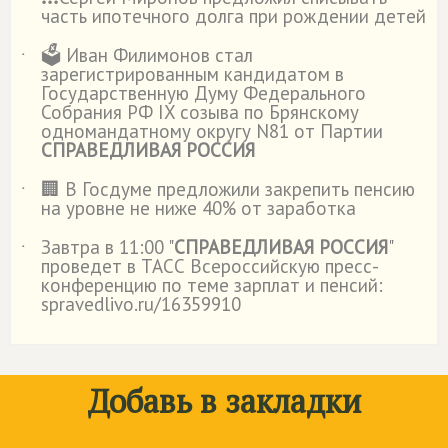
˙
часть ипотечного долга при рождении детей
🗳️ Иван Филимонов стал
˙
зарегистрированным кандидатом в
Государственную Думу Федерального
Собрания РФ IX созыва по Брянскому
одномандатному округу N81 от Партии
СПРАВЕДЛИВАЯ РОССИЯ
🏢 В Госдуме предложили закрепить пенсию
˙
на уровне не ниже 40% от заработка
Завтра в 11:00 "
СПРАВЕДЛИВАЯ РОССИЯ
"
˙
проведет в ТАСС Всероссийскую пресс-
конференцию по теме зарплат и пенсий:
spravedlivo.ru/16359910
Добавь в закладки