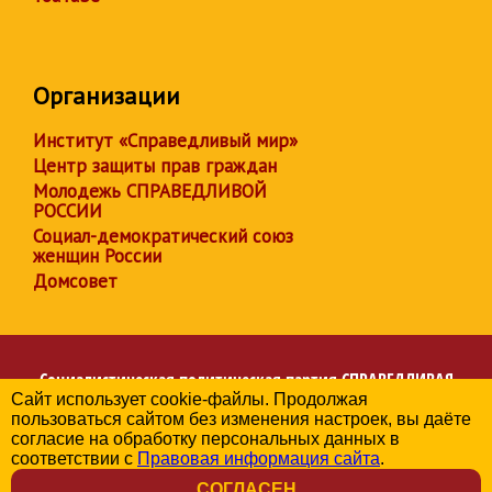
Организации
Институт «Справедливый мир»
Центр защиты прав граждан
Молодежь СПРАВЕДЛИВОЙ
РОССИИ
Социал-демократический союз
женщин России
Домсовет
Социалистическая политическая партия
СПРАВЕДЛИВАЯ
Сайт использует cookie-файлы. Продолжая
РОССИЯ
пользоваться сайтом без изменения настроек, вы даёте
Региональное отделение партии в Брянской области
согласие на обработку персональных данных в
© 2006-2026
соответствии с
Правовая информация сайта
.
Политика в отношении обработки персональных данных
СОГЛАСЕН