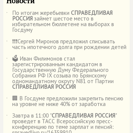
Новости
По итогам жеребьевки
СПРАВЕДЛИВАЯ
˙
РОССИЯ
займет шестое место в
избирательном бюллетене на выборах в
Госдуму
❗️❗️❗️Сергей Миронов предложил списывать
˙
часть ипотечного долга при рождении детей
🗳️ Иван Филимонов стал
˙
зарегистрированным кандидатом в
Государственную Думу Федерального
Собрания РФ IX созыва по Брянскому
одномандатному округу N81 от Партии
СПРАВЕДЛИВАЯ РОССИЯ
🏢 В Госдуме предложили закрепить пенсию
˙
на уровне не ниже 40% от заработка
Завтра в 11:00 "
СПРАВЕДЛИВАЯ РОССИЯ
"
˙
проведет в ТАСС Всероссийскую пресс-
конференцию по теме зарплат и пенсий:
spravedlivo.ru/16359910