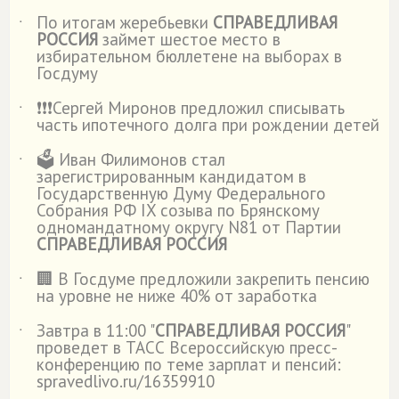
По итогам жеребьевки
СПРАВЕДЛИВАЯ
˙
РОССИЯ
займет шестое место в
избирательном бюллетене на выборах в
Госдуму
❗️❗️❗️Сергей Миронов предложил списывать
˙
часть ипотечного долга при рождении детей
🗳️ Иван Филимонов стал
˙
зарегистрированным кандидатом в
Государственную Думу Федерального
Собрания РФ IX созыва по Брянскому
одномандатному округу N81 от Партии
СПРАВЕДЛИВАЯ РОССИЯ
🏢 В Госдуме предложили закрепить пенсию
˙
на уровне не ниже 40% от заработка
Завтра в 11:00 "
СПРАВЕДЛИВАЯ РОССИЯ
"
˙
проведет в ТАСС Всероссийскую пресс-
конференцию по теме зарплат и пенсий:
spravedlivo.ru/16359910