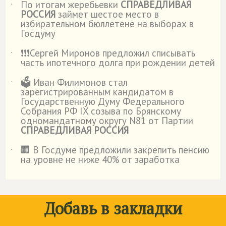
По итогам жеребьевки
СПРАВЕДЛИВАЯ
˙
РОССИЯ
займет шестое место в
избирательном бюллетене на выборах в
Госдуму
❗️❗️❗️Сергей Миронов предложил списывать
˙
часть ипотечного долга при рождении детей
🗳️ Иван Филимонов стал
˙
зарегистрированным кандидатом в
Государственную Думу Федерального
Собрания РФ IX созыва по Брянскому
одномандатному округу N81 от Партии
СПРАВЕДЛИВАЯ РОССИЯ
🏢 В Госдуме предложили закрепить пенсию
˙
на уровне не ниже 40% от заработка
Добавь в закладки