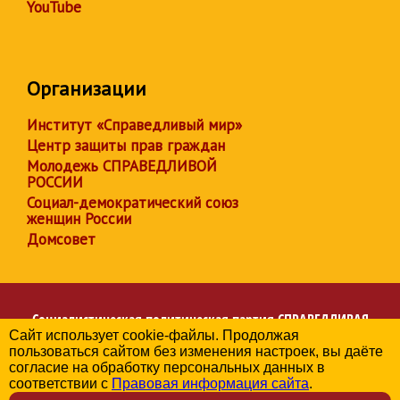
YouTube
Организации
Институт «Справедливый мир»
Центр защиты прав граждан
Молодежь СПРАВЕДЛИВОЙ
РОССИИ
Социал-демократический союз
женщин России
Домсовет
Социалистическая политическая партия
СПРАВЕДЛИВАЯ
Сайт использует cookie-файлы. Продолжая
РОССИЯ
пользоваться сайтом без изменения настроек, вы даёте
Региональное отделение партии в Брянской области
согласие на обработку персональных данных в
© 2006-2026
соответствии с
Правовая информация сайта
.
Политика в отношении обработки персональных данных