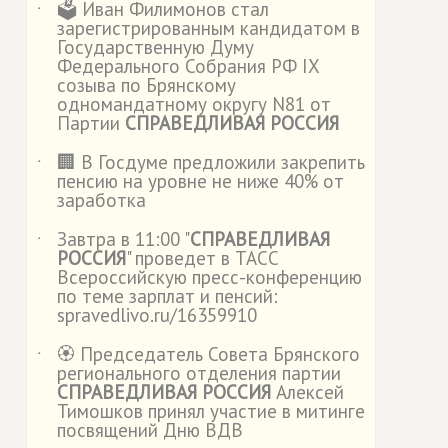
🗳️ Иван Филимонов стал
˙
зарегистрированным кандидатом в
Государственную Думу
Федерального Собрания РФ IX
созыва по Брянскому
одномандатному округу N81 от
Партии
СПРАВЕДЛИВАЯ РОССИЯ
🏢 В Госдуме предложили закрепить
˙
пенсию на уровне не ниже 40% от
заработка
Завтра в 11:00 "
СПРАВЕДЛИВАЯ
˙
РОССИЯ
" проведет в ТАСС
Всероссийскую пресс-конференцию
по теме зарплат и пенсий:
spravedlivo.ru/16359910
🏵️ Председатель Совета Брянского
˙
регионального отделения партии
СПРАВЕДЛИВАЯ РОССИЯ
Алексей
Тимошков принял участие в митинге
посвящений Дню ВДВ