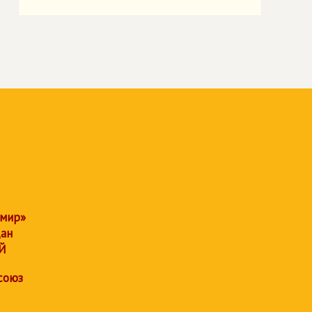
 мир»
дан
Й
союз