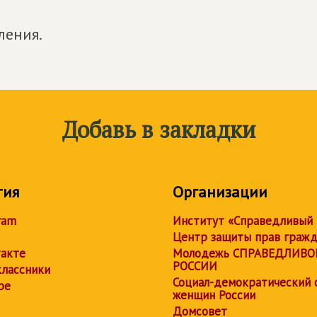
ления.
Добавь в закладки
тия
Организации
ram
Институт «Справедливый
Центр защиты прав граж
акте
Молодежь СПРАВЕДЛИВО
РОССИИ
лассники
Социал-демократический 
be
женщин России
Домсовет