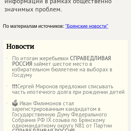
информации в рамках общественно
значимых проблем.
По материалам источников:
"Брянские новости"
Новости
По итогам жеребьевки
СПРАВЕДЛИВАЯ
˙
РОССИЯ
займет шестое место в
избирательном бюллетене на выборах в
Госдуму
❗️❗️❗️Сергей Миронов предложил списывать
˙
часть ипотечного долга при рождении детей
🗳️ Иван Филимонов стал
˙
зарегистрированным кандидатом в
Государственную Думу Федерального
Собрания РФ IX созыва по Брянскому
одномандатному округу N81 от Партии