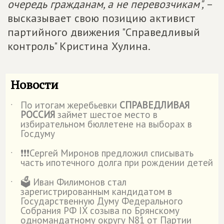
очередь гражданам, а не перевозчикам",
–
высказывает свою позицию активист
партийного движения "Справедливый
контроль" Кристина Хулина.
Новости
По итогам жеребьевки
СПРАВЕДЛИВАЯ
˙
РОССИЯ
займет шестое место в
избирательном бюллетене на выборах в
Госдуму
❗️❗️❗️Сергей Миронов предложил списывать
˙
часть ипотечного долга при рождении детей
🗳️ Иван Филимонов стал
˙
зарегистрированным кандидатом в
Государственную Думу Федерального
Собрания РФ IX созыва по Брянскому
одномандатному округу N81 от Партии