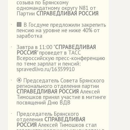
созыва по Брянскому
одномандатному округу N81 от
Партии
СПРАВЕДЛИВАЯ РОССИЯ
🏢 В Госдуме предложили закрепить
˙
пенсию на уровне не ниже 40% от
заработка
Завтра в 11:00 "
СПРАВЕДЛИВАЯ
˙
РОССИЯ
" проведет в ТАСС
Всероссийскую пресс-конференцию
по теме зарплат и пенсий:
spravedlivo.ru/16359910
🏵️ Председатель Совета Брянского
˙
регионального отделения партии
СПРАВЕДЛИВАЯ РОССИЯ
Алексей
Тимошков принял участие в митинге
посвящений Дню ВДВ
Председатель Брянского
˙
отделения
СПРАВЕДЛИВАЯ
РОССИЯ
Алексей Тимошков стал