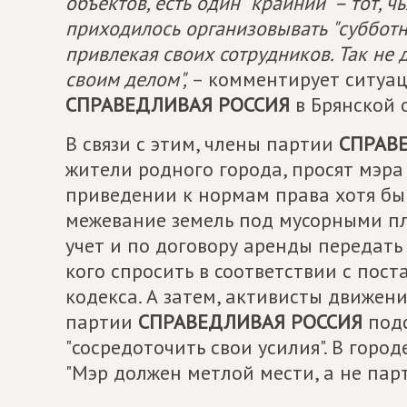
объектов, есть один "крайний" – тот, 
приходилось организовывать "субботн
привлекая своих сотрудников. Так не
своим делом",
– комментирует ситуац
СПРАВЕДЛИВАЯ РОССИЯ
в Брянской 
В связи с этим, члены партии
СПРАВ
жители родного города, просят мэра 
приведении к нормам права хотя бы 
межевание земель под мусорными пл
учет и по договору аренды передать 
кого спросить в соответствии с пос
кодекса. А затем, активисты движен
партии
СПРАВЕДЛИВАЯ РОССИЯ
подс
"сосредоточить свои усилия". В горо
"Мэр должен метлой мести, а не парт