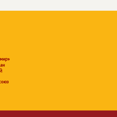
 мир»
дан
Й
союз