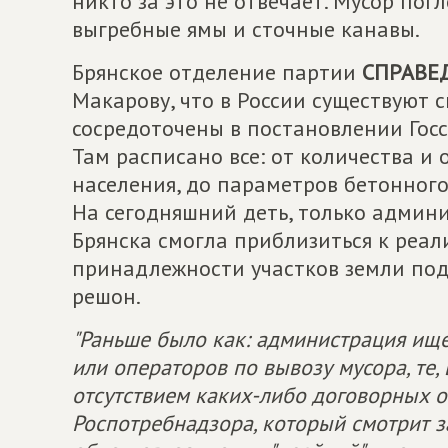
никто за это не отвечает. Мусор пог
выгребные ямы и сточные канавы.
Брянское отделение партии
СПРАВЕ
Макарову, что в России существуют 
сосредоточены в постановлении Госс
Там расписано все: от количества и
населения, до параметров бетонного
На сегодняшний деть, только админ
Брянска смогла приблизиться к реа
принадлежности участков земли по
решон.
"Раньше было как: администрация ищ
или операторов по вывозу мусора, те
отсутствием каких-либо договорных о
Роспотребнадзора, который смотрит 