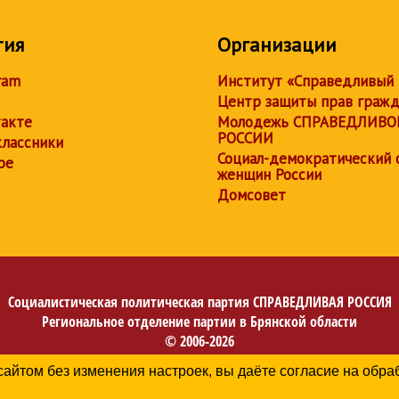
тия
Организации
ram
Институт «Справедливый
Центр защиты прав граж
акте
Молодежь СПРАВЕДЛИВО
РОССИИ
лассники
Социал-демократический 
be
женщин России
Домсовет
Социалистическая политическая партия
СПРАВЕДЛИВАЯ РОССИЯ
Региональное отделение партии в Брянской области
© 2006-2026
Политика в отношении обработки персональных данных
сайтом без изменения настроек, вы даёте согласие на обр