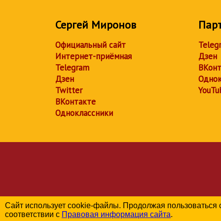
Сергей Миронов
Пар
Официальный сайт
Teleg
Интернет-приёмная
Дзен
Telegram
ВКонт
Дзен
Однок
Twitter
YouTu
ВКонтакте
Одноклассники
Сайт использует cookie-файлы. Продолжая пользоваться 
соответствии с
Правовая информация сайта
.