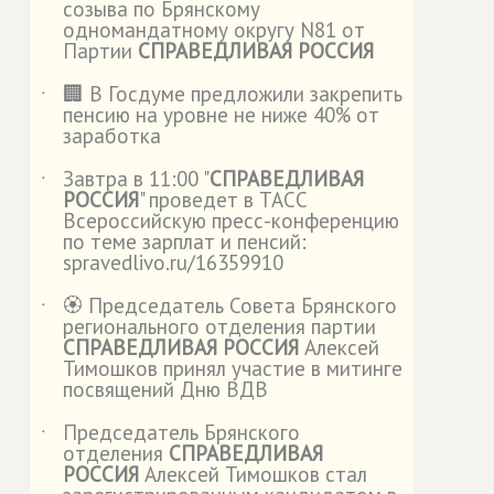
созыва по Брянскому
одномандатному округу N81 от
Партии
СПРАВЕДЛИВАЯ РОССИЯ
🏢 В Госдуме предложили закрепить
˙
пенсию на уровне не ниже 40% от
заработка
Завтра в 11:00 "
СПРАВЕДЛИВАЯ
˙
РОССИЯ
" проведет в ТАСС
Всероссийскую пресс-конференцию
по теме зарплат и пенсий:
spravedlivo.ru/16359910
🏵️ Председатель Совета Брянского
˙
регионального отделения партии
СПРАВЕДЛИВАЯ РОССИЯ
Алексей
Тимошков принял участие в митинге
посвящений Дню ВДВ
Председатель Брянского
˙
отделения
СПРАВЕДЛИВАЯ
РОССИЯ
Алексей Тимошков стал