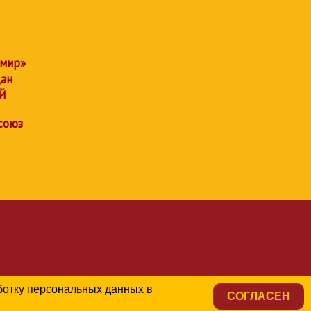
 мир»
дан
Й
союз
аботку персональных данных в
СОГЛАСЕН