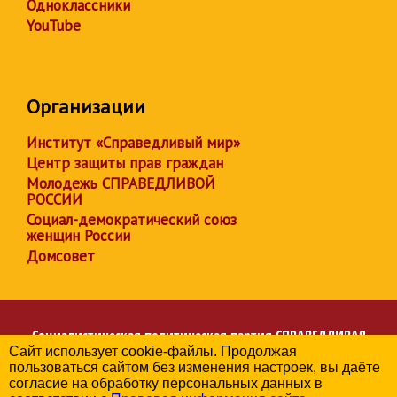
Одноклассники
YouTube
Организации
Институт «Справедливый мир»
Центр защиты прав граждан
Молодежь СПРАВЕДЛИВОЙ
РОССИИ
Социал-демократический союз
женщин России
Домсовет
Социалистическая политическая партия
СПРАВЕДЛИВАЯ
Сайт использует cookie-файлы. Продолжая
РОССИЯ
пользоваться сайтом без изменения настроек, вы даёте
Региональное отделение партии в Брянской области
согласие на обработку персональных данных в
© 2006-2026