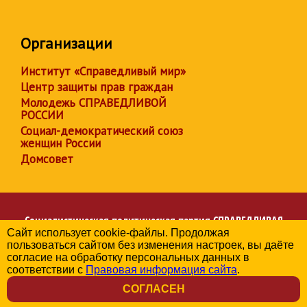
Организации
Институт «Справедливый мир»
Центр защиты прав граждан
Молодежь СПРАВЕДЛИВОЙ
РОССИИ
Социал-демократический союз
женщин России
Домсовет
Социалистическая политическая партия
СПРАВЕДЛИВАЯ
Сайт использует cookie-файлы. Продолжая
РОССИЯ
пользоваться сайтом без изменения настроек, вы даёте
Региональное отделение партии в Брянской области
согласие на обработку персональных данных в
© 2006-2026
соответствии с
Правовая информация сайта
.
Политика в отношении обработки персональных данных
СОГЛАСЕН