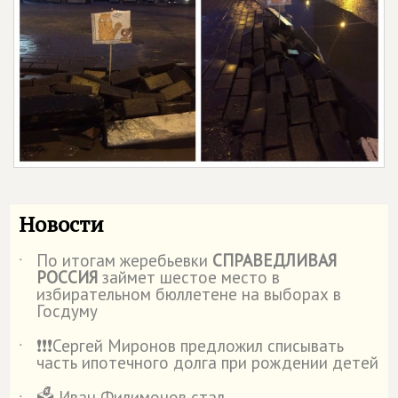
Новости
По итогам жеребьевки
СПРАВЕДЛИВАЯ
˙
РОССИЯ
займет шестое место в
избирательном бюллетене на выборах в
Госдуму
❗️❗️❗️Сергей Миронов предложил списывать
˙
часть ипотечного долга при рождении детей
🗳️ Иван Филимонов стал