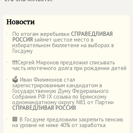
Новости
По итогам жеребьевки
СПРАВЕДЛИВАЯ
˙
РОССИЯ
займет шестое место в
избирательном бюллетене на выборах в
Госдуму
❗️❗️❗️Сергей Миронов предложил списывать
˙
часть ипотечного долга при рождении детей
🗳️ Иван Филимонов стал
˙
зарегистрированным кандидатом в
Государственную Думу Федерального
Собрания РФ IX созыва по Брянскому
одномандатному округу N81 от Партии
СПРАВЕДЛИВАЯ РОССИЯ
🏢 В Госдуме предложили закрепить пенсию
˙
на уровне не ниже 40% от заработка