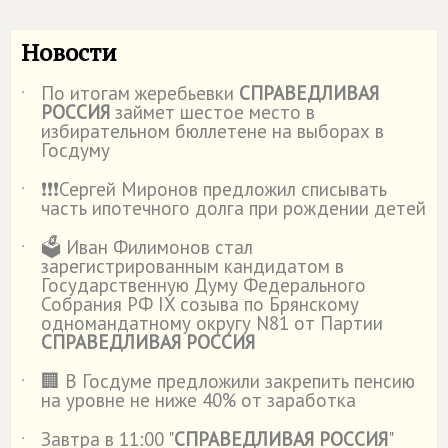
Новости
По итогам жеребьевки
СПРАВЕДЛИВАЯ
˙
РОССИЯ
займет шестое место в
избирательном бюллетене на выборах в
Госдуму
❗️❗️❗️Сергей Миронов предложил списывать
˙
часть ипотечного долга при рождении детей
🗳️ Иван Филимонов стал
˙
зарегистрированным кандидатом в
Государственную Думу Федерального
Собрания РФ IX созыва по Брянскому
одномандатному округу N81 от Партии
СПРАВЕДЛИВАЯ РОССИЯ
🏢 В Госдуме предложили закрепить пенсию
˙
на уровне не ниже 40% от заработка
Завтра в 11:00 "
СПРАВЕДЛИВАЯ РОССИЯ
"
˙