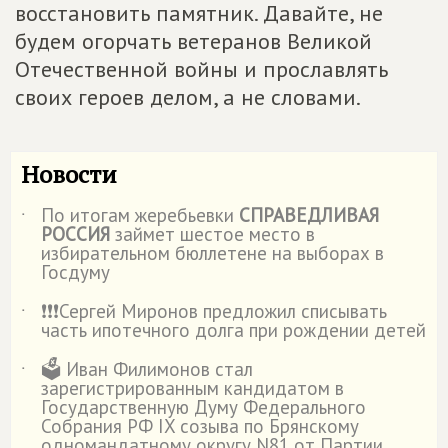
восстановить памятник. Давайте, не
будем огорчать ветеранов Великой
Отечественной войны и прославлять
своих героев делом, а не словами.
Новости
По итогам жеребьевки
СПРАВЕДЛИВАЯ
˙
РОССИЯ
займет шестое место в
избирательном бюллетене на выборах в
Госдуму
❗️❗️❗️Сергей Миронов предложил списывать
˙
часть ипотечного долга при рождении детей
🗳️ Иван Филимонов стал
˙
зарегистрированным кандидатом в
Государственную Думу Федерального
Собрания РФ IX созыва по Брянскому
одномандатному округу N81 от Партии