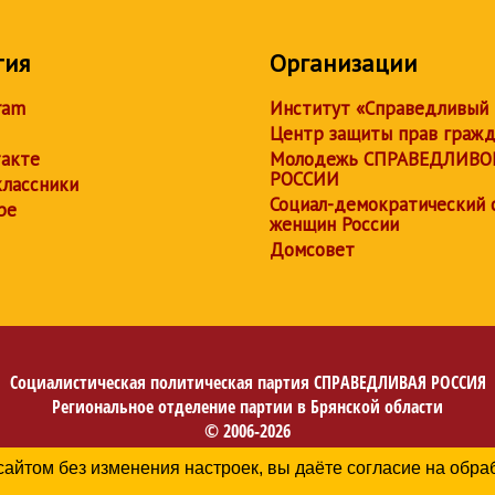
тия
Организации
ram
Институт «Справедливый
Центр защиты прав граж
акте
Молодежь СПРАВЕДЛИВО
РОССИИ
лассники
Социал-демократический 
be
женщин России
Домсовет
Социалистическая политическая партия
СПРАВЕДЛИВАЯ РОССИЯ
Региональное отделение партии в Брянской области
© 2006-2026
Политика в отношении обработки персональных данных
сайтом без изменения настроек, вы даёте согласие на обр