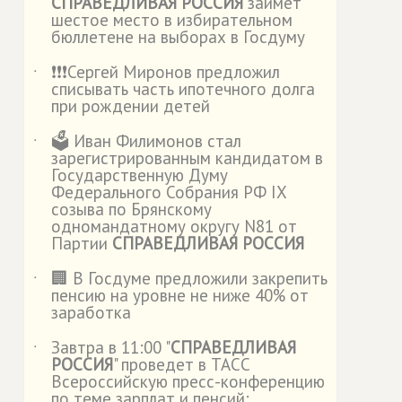
СПРАВЕДЛИВАЯ РОССИЯ
займет
шестое место в избирательном
бюллетене на выборах в Госдуму
❗️❗️❗️Сергей Миронов предложил
˙
списывать часть ипотечного долга
при рождении детей
🗳️ Иван Филимонов стал
˙
зарегистрированным кандидатом в
Государственную Думу
Федерального Собрания РФ IX
созыва по Брянскому
одномандатному округу N81 от
Партии
СПРАВЕДЛИВАЯ РОССИЯ
🏢 В Госдуме предложили закрепить
˙
пенсию на уровне не ниже 40% от
заработка
Завтра в 11:00 "
СПРАВЕДЛИВАЯ
˙
РОССИЯ
" проведет в ТАСС
Всероссийскую пресс-конференцию
по теме зарплат и пенсий: