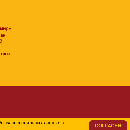
 мир»
дан
Й
союз
аботку персональных данных в
СОГЛАСЕН