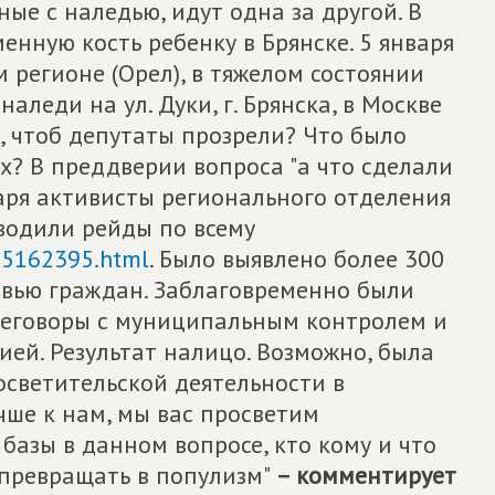
ые с наледью, идут одна за другой. В
енную кость ребенку в Брянске. 5 января
 регионе (Орел), в тяжелом состоянии
леди на ул. Дуки, г. Брянска, в Москве
о, чтоб депутаты прозрели? Что было
х? В преддверии вопроса "а что сделали
нваря активисты регионального отделения
одили рейды по всему
005162395.html
. Было выявлено более 300
овью граждан. Заблаговременно были
реговоры с муниципальным контролем и
ей. Результат налицо. Возможно, была
росветительской деятельности в
чше к нам, мы вас просветим
азы в данном вопросе, кто кому и что
 превращать в популизм"
– комментирует