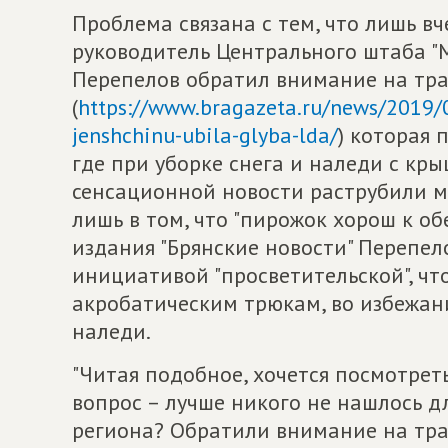
Проблема связана с тем, что лишь в
руководитель Центрального штаба "
Перепелов обратил внимание на тра
(
https://www.bragazeta.ru/news/2019/0
jenshchinu-ubila-glyba-lda/
) которая 
где при уборке снега и наледи с кр
сенсационной новости раструбили 
лишь в том, что "пирожок хорош к об
издания "Брянские новости" Перепело
инициативой "просветительской", ч
акробатическим трюкам, во избежан
наледи.
"Читая подобное, хочется посмотрет
вопрос – лучше никого не нашлось д
региона? Обратили внимание на тра