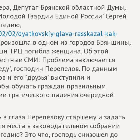
чера, Депутат Брянской областной Думы,
Молодой Гвардии Единой России" Сергей
гедию,
2/02/dyatkovskiy-glava-rasskazal-kak-
произошла в одном из городов Брянщины,
ыши ТРЦ погибла женщина. Об этой
местные СМИ! Проблема заключается
еду", господин Перепелов. По данным
в и его "друзья" выступили и
тобы обучать граждан правильным
ие трагического падения очередной
ь в глаза Перепелову старшему и задать
ля места в законодательном собрании
гедию? Это что, господь снизошел до