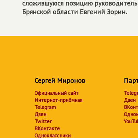
сложившуюся позицию руководитель
Брянской области Евгений Зорин.
Сергей Миронов
Пар
Официальный сайт
Teleg
Интернет-приёмная
Дзен
Telegram
ВКонт
Дзен
Однок
Twitter
YouTu
ВКонтакте
Одноклассники