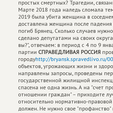
простых смертных? Трагедии, связанн
Марте 2018 года наледь сломала тем
2019 была убита женщина в соседнем
доставлена женщина после падения на
погиб Брянец. Сколько случаев нужн
сделано депутатами на своих округа
вы?", отвечаем: в период с 4 по 9 я
партии
СПРАВЕДЛИВАЯ РОССИЯ
пров
городу
http://bryansk.spravedlivo.ru/
объектов, угрожающих жизни и здор
направлены запросы, проведены пе
государственной жилищной инспекци
спасена не одна жизнь. А на "счет п
отношении граждан" – приходите лу
относительно нормативно-правовой б
должен. Не нужно свое "профанство"