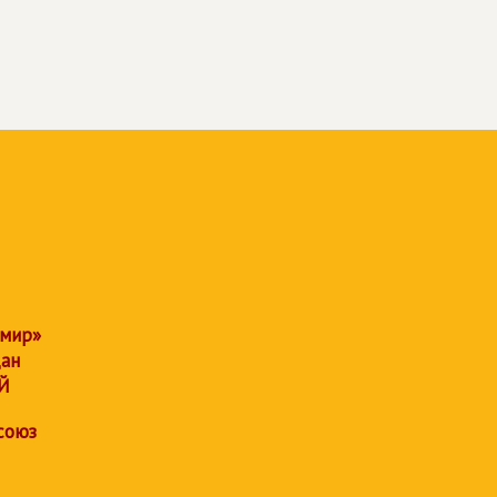
 мир»
дан
Й
союз