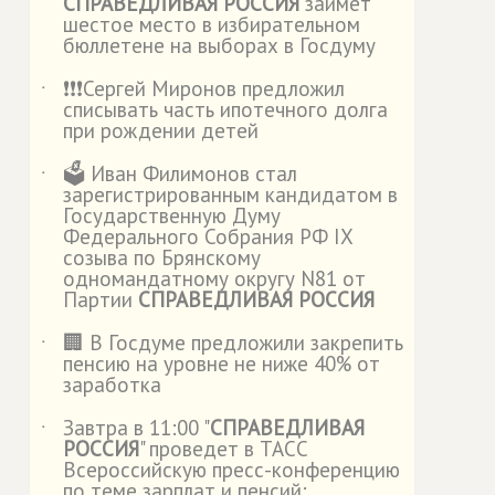
СПРАВЕДЛИВАЯ РОССИЯ
займет
шестое место в избирательном
бюллетене на выборах в Госдуму
❗️❗️❗️Сергей Миронов предложил
˙
списывать часть ипотечного долга
при рождении детей
🗳️ Иван Филимонов стал
˙
зарегистрированным кандидатом в
Государственную Думу
Федерального Собрания РФ IX
созыва по Брянскому
одномандатному округу N81 от
Партии
СПРАВЕДЛИВАЯ РОССИЯ
🏢 В Госдуме предложили закрепить
˙
пенсию на уровне не ниже 40% от
заработка
Завтра в 11:00 "
СПРАВЕДЛИВАЯ
˙
РОССИЯ
" проведет в ТАСС
Всероссийскую пресс-конференцию
по теме зарплат и пенсий: