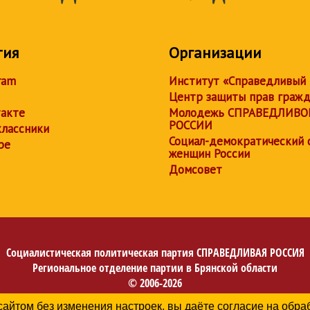
тия
Организации
ram
Институт «Справедливый
Центр защиты прав граж
акте
Молодежь СПРАВЕДЛИВО
РОССИИ
лассники
Социал-демократический 
be
женщин России
Домсовет
Социалистическая политическая партия
СПРАВЕДЛИВАЯ РОССИЯ
Региональное отделение партии в Брянской области
© 2006-2026
Политика в отношении обработки персональных данных
сайтом без изменения настроек, вы даёте согласие на обр