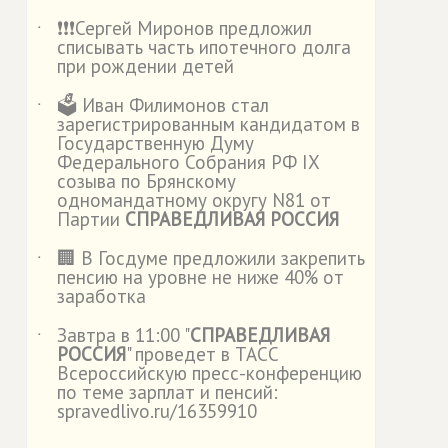
❗️❗️❗️Сергей Миронов предложил
˙
списывать часть ипотечного долга
при рождении детей
🗳️ Иван Филимонов стал
˙
зарегистрированным кандидатом в
Государственную Думу
Федерального Собрания РФ IX
созыва по Брянскому
одномандатному округу N81 от
Партии
СПРАВЕДЛИВАЯ РОССИЯ
🏢 В Госдуме предложили закрепить
˙
пенсию на уровне не ниже 40% от
заработка
Завтра в 11:00 "
СПРАВЕДЛИВАЯ
˙
РОССИЯ
" проведет в ТАСС
Всероссийскую пресс-конференцию
по теме зарплат и пенсий:
spravedlivo.ru/16359910