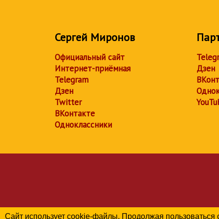
Сергей Миронов
Пар
Официальный сайт
Teleg
Интернет-приёмная
Дзен
Telegram
ВКонт
Дзен
Однок
Twitter
YouTu
ВКонтакте
Одноклассники
Сайт использует cookie-файлы. Продолжая пользоваться 