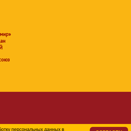
 мир»
дан
Й
союз
аботку персональных данных в