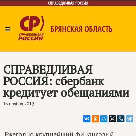
СПРАВЕДЛИВАЯ РОССИЯ
≡
БРЯНСКАЯ ОБЛАСТЬ
Главная
Новости
Лица
Фото/Видео
Газета
Контакты
СПРАВЕДЛИВАЯ
РОССИЯ
: сбербанк
кредитует обещаниями
13 ноября 2019
Ежегодно крупнейший финансовый