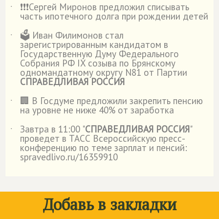
❗️❗️❗️Сергей Миронов предложил списывать
˙
часть ипотечного долга при рождении детей
🗳️ Иван Филимонов стал
˙
зарегистрированным кандидатом в
Государственную Думу Федерального
Собрания РФ IX созыва по Брянскому
одномандатному округу N81 от Партии
СПРАВЕДЛИВАЯ РОССИЯ
🏢 В Госдуме предложили закрепить пенсию
˙
на уровне не ниже 40% от заработка
Завтра в 11:00 "
СПРАВЕДЛИВАЯ РОССИЯ
"
˙
проведет в ТАСС Всероссийскую пресс-
конференцию по теме зарплат и пенсий:
spravedlivo.ru/16359910
Добавь в закладки