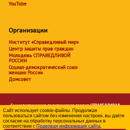
YouTube
Организации
Институт «Справедливый мир»
Центр защиты прав граждан
Молодежь СПРАВЕДЛИВОЙ
РОССИИ
Социал-демократический союз
женщин России
Домсовет
Социалистическая политическая партия
СПРАВЕДЛИВАЯ
Сайт использует cookie-файлы. Продолжая
РОССИЯ
пользоваться сайтом без изменения настроек, вы даёте
Региональное отделение партии в Брянской области
согласие на обработку персональных данных в
© 2006-2026
соответствии с
Правовая информация сайта
.