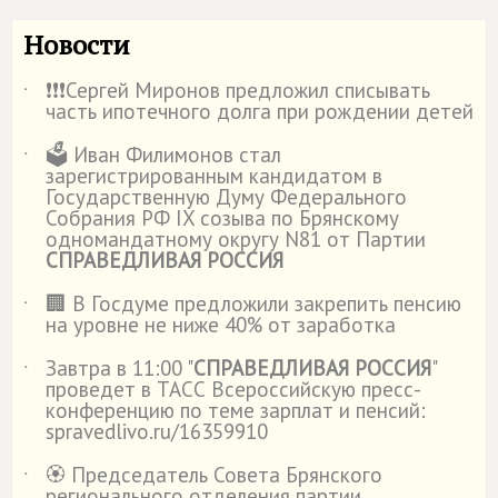
Новости
❗️❗️❗️Сергей Миронов предложил списывать
˙
часть ипотечного долга при рождении детей
🗳️ Иван Филимонов стал
˙
зарегистрированным кандидатом в
Государственную Думу Федерального
Собрания РФ IX созыва по Брянскому
одномандатному округу N81 от Партии
СПРАВЕДЛИВАЯ РОССИЯ
🏢 В Госдуме предложили закрепить пенсию
˙
на уровне не ниже 40% от заработка
Завтра в 11:00 "
СПРАВЕДЛИВАЯ РОССИЯ
"
˙
проведет в ТАСС Всероссийскую пресс-
конференцию по теме зарплат и пенсий:
spravedlivo.ru/16359910
🏵️ Председатель Совета Брянского
˙
регионального отделения партии