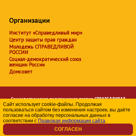
Организации
Институт «Справедливый мир»
Центр защиты прав граждан
Молодежь СПРАВЕДЛИВОЙ
РОССИИ
Социал-демократический союз
женщин России
Домсовет
Социалистическая политическая партия
СПРАВЕДЛИВАЯ
Сайт использует cookie-файлы. Продолжая
РОССИЯ
пользоваться сайтом без изменения настроек, вы даёте
Региональное отделение партии в Брянской области
согласие на обработку персональных данных в
© 2006-2026
соответствии с
Правовая информация сайта
.
Политика в отношении обработки персональных данных
СОГЛАСЕН