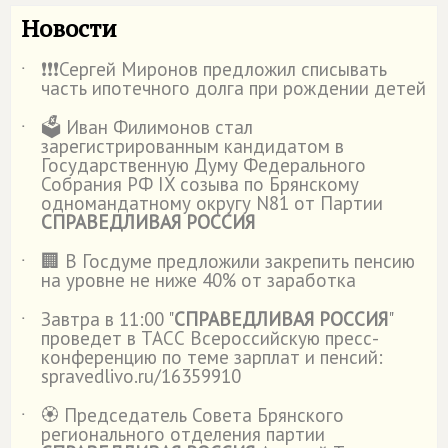
Новости
❗️❗️❗️Сергей Миронов предложил списывать
˙
часть ипотечного долга при рождении детей
🗳️ Иван Филимонов стал
˙
зарегистрированным кандидатом в
Государственную Думу Федерального
Собрания РФ IX созыва по Брянскому
одномандатному округу N81 от Партии
СПРАВЕДЛИВАЯ РОССИЯ
🏢 В Госдуме предложили закрепить пенсию
˙
на уровне не ниже 40% от заработка
Завтра в 11:00 "
СПРАВЕДЛИВАЯ РОССИЯ
"
˙
проведет в ТАСС Всероссийскую пресс-
конференцию по теме зарплат и пенсий:
spravedlivo.ru/16359910
🏵️ Председатель Совета Брянского
˙
регионального отделения партии