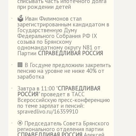
списывать часть ипотечного долга
при рождении детей
🗳️ Иван Филимонов стал
˙
зарегистрированным кандидатом в
Государственную Думу
Федерального Собрания РФ IX
созыва по Брянскому
одномандатному округу N81 от
Партии
СПРАВЕДЛИВАЯ РОССИЯ
🏢 В Госдуме предложили закрепить
˙
пенсию на уровне не ниже 40% от
заработка
Завтра в 11:00 "
СПРАВЕДЛИВАЯ
˙
РОССИЯ
" проведет в ТАСС
Всероссийскую пресс-конференцию
по теме зарплат и пенсий:
spravedlivo.ru/16359910
🏵️ Председатель Совета Брянского
˙
регионального отделения партии
СПРАВЕДЛИВАЯ РОССИЯ
Алексей