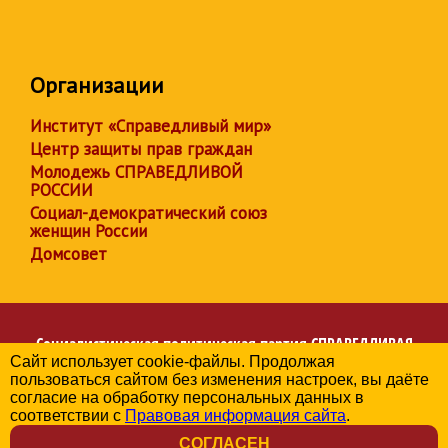
Организации
Институт «Справедливый мир»
Центр защиты прав граждан
Молодежь СПРАВЕДЛИВОЙ
РОССИИ
Социал-демократический союз
женщин России
Домсовет
Социалистическая политическая партия
СПРАВЕДЛИВАЯ
Сайт использует cookie-файлы. Продолжая
РОССИЯ
пользоваться сайтом без изменения настроек, вы даёте
Региональное отделение партии в Брянской области
согласие на обработку персональных данных в
© 2006-2026
соответствии с
Правовая информация сайта
.
Политика в отношении обработки персональных данных
СОГЛАСЕН