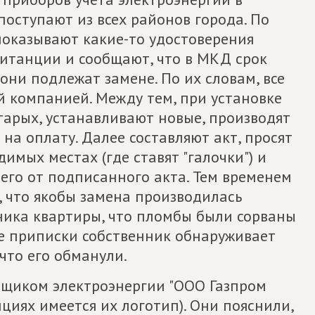
поступают из всех районов города. По
показывают какие-то удостоверения
витанции и сообщают, что в МКД срок
они подлежат замене. По их словам, все
й компанией. Между тем, при установке
тарых, устанавливают новые, производят
на оплату. Далее составляют акт, просят
имых местах (где ставят "галочки") и
его от подписанного акта. Тем временем
, что якобы замена производилась
ника квартиры, что пломбы были сорваны
се приписки собственник обнаруживает
что его обманули.
вщиком электроэнергии "ООО Газпром
циях имеется их логотип). Они пояснили,