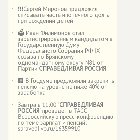
❗️❗️❗️Сергей Миронов предложил
˙
списывать часть ипотечного долга
при рождении детей
🗳️ Иван Филимонов стал
˙
зарегистрированным кандидатом в
Государственную Думу
Федерального Собрания РФ IX
созыва по Брянскому
одномандатному округу N81 от
Партии
СПРАВЕДЛИВАЯ РОССИЯ
🏢 В Госдуме предложили закрепить
˙
пенсию на уровне не ниже 40% от
заработка
Завтра в 11:00 "
СПРАВЕДЛИВАЯ
˙
РОССИЯ
" проведет в ТАСС
Всероссийскую пресс-конференцию
по теме зарплат и пенсий:
spravedlivo.ru/16359910