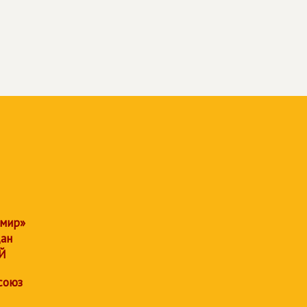
 мир»
дан
Й
союз