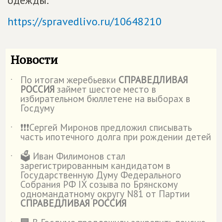
одежды.
https://spravedlivo.ru/10648210
Новости
По итогам жеребьевки
СПРАВЕДЛИВАЯ
˙
РОССИЯ
займет шестое место в
избирательном бюллетене на выборах в
Госдуму
❗️❗️❗️Сергей Миронов предложил списывать
˙
часть ипотечного долга при рождении детей
🗳️ Иван Филимонов стал
˙
зарегистрированным кандидатом в
Государственную Думу Федерального
Собрания РФ IX созыва по Брянскому
одномандатному округу N81 от Партии
СПРАВЕДЛИВАЯ РОССИЯ