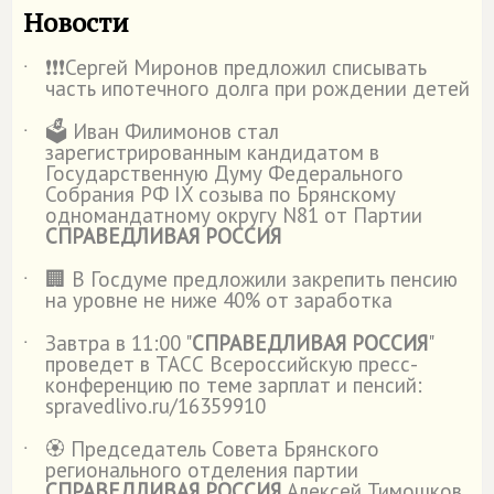
Новости
❗️❗️❗️Сергей Миронов предложил списывать
˙
часть ипотечного долга при рождении детей
🗳️ Иван Филимонов стал
˙
зарегистрированным кандидатом в
Государственную Думу Федерального
Собрания РФ IX созыва по Брянскому
одномандатному округу N81 от Партии
СПРАВЕДЛИВАЯ РОССИЯ
🏢 В Госдуме предложили закрепить пенсию
˙
на уровне не ниже 40% от заработка
Завтра в 11:00 "
СПРАВЕДЛИВАЯ РОССИЯ
"
˙
проведет в ТАСС Всероссийскую пресс-
конференцию по теме зарплат и пенсий:
spravedlivo.ru/16359910
🏵️ Председатель Совета Брянского
˙
регионального отделения партии
СПРАВЕДЛИВАЯ РОССИЯ
Алексей Тимошков