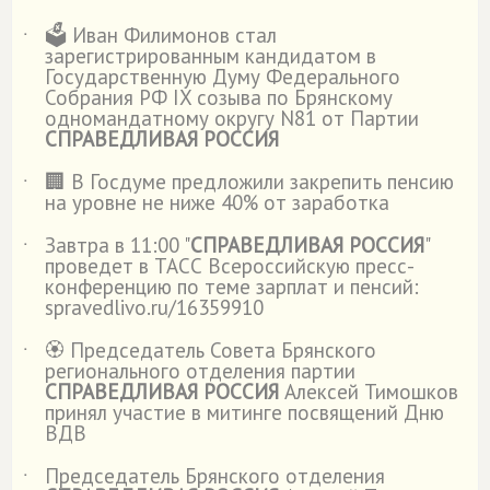
🗳️ Иван Филимонов стал
˙
зарегистрированным кандидатом в
Государственную Думу Федерального
Собрания РФ IX созыва по Брянскому
одномандатному округу N81 от Партии
СПРАВЕДЛИВАЯ РОССИЯ
🏢 В Госдуме предложили закрепить пенсию
˙
на уровне не ниже 40% от заработка
Завтра в 11:00 "
СПРАВЕДЛИВАЯ РОССИЯ
"
˙
проведет в ТАСС Всероссийскую пресс-
конференцию по теме зарплат и пенсий:
spravedlivo.ru/16359910
🏵️ Председатель Совета Брянского
˙
регионального отделения партии
СПРАВЕДЛИВАЯ РОССИЯ
Алексей Тимошков
принял участие в митинге посвящений Дню
ВДВ
Председатель Брянского отделения
˙