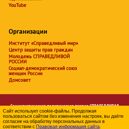
YouTube
Организации
Институт «Справедливый мир»
Центр защиты прав граждан
Молодежь СПРАВЕДЛИВОЙ
РОССИИ
Социал-демократический союз
женщин России
Домсовет
Социалистическая политическая партия
СПРАВЕДЛИВАЯ
Сайт использует cookie-файлы. Продолжая
РОССИЯ
пользоваться сайтом без изменения настроек, вы даёте
Региональное отделение партии в Брянской области
согласие на обработку персональных данных в
© 2006-2026
соответствии с
Правовая информация сайта
.