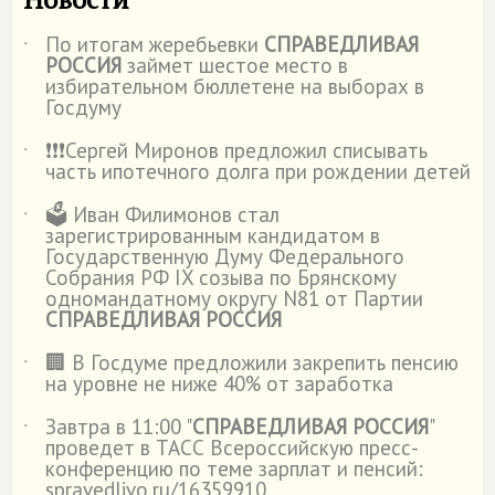
По итогам жеребьевки
СПРАВЕДЛИВАЯ
˙
РОССИЯ
займет шестое место в
избирательном бюллетене на выборах в
Госдуму
❗️❗️❗️Сергей Миронов предложил списывать
˙
часть ипотечного долга при рождении детей
🗳️ Иван Филимонов стал
˙
зарегистрированным кандидатом в
Государственную Думу Федерального
Собрания РФ IX созыва по Брянскому
одномандатному округу N81 от Партии
СПРАВЕДЛИВАЯ РОССИЯ
🏢 В Госдуме предложили закрепить пенсию
˙
на уровне не ниже 40% от заработка
Завтра в 11:00 "
СПРАВЕДЛИВАЯ РОССИЯ
"
˙
проведет в ТАСС Всероссийскую пресс-
конференцию по теме зарплат и пенсий:
spravedlivo.ru/16359910