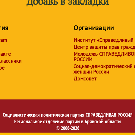
Добавь в закладки
тия
Организации
ram
Институт «Справедливый
Центр защиты прав граж
акте
Молодежь СПРАВЕДЛИВО
РОССИИ
лассники
Социал-демократический 
be
женщин России
Домсовет
Социалистическая политическая партия
СПРАВЕДЛИВАЯ РОССИЯ
Региональное отделение партии в Брянской области
© 2006-2026
Политика в отношении обработки персональных данных