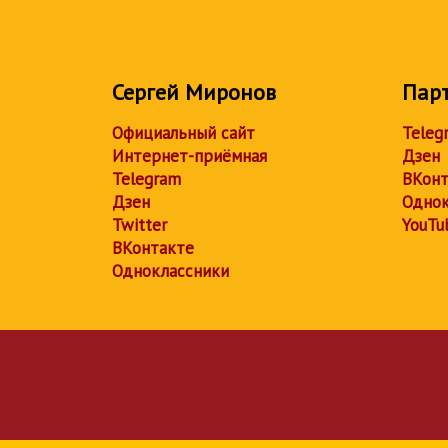
Сергей Миронов
Пар
Официальный сайт
Teleg
Интернет-приёмная
Дзен
Telegram
ВКонт
Дзен
Однок
Twitter
YouTu
ВКонтакте
Одноклассники