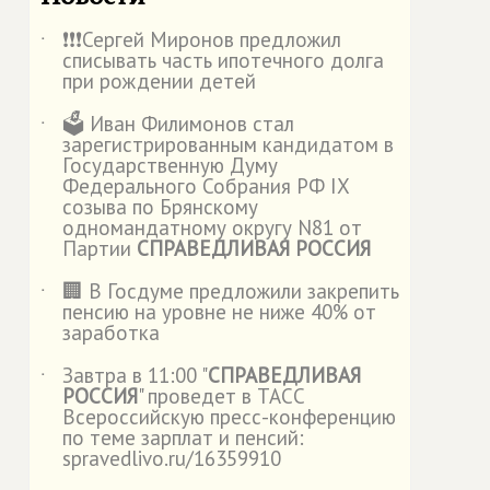
❗️❗️❗️Сергей Миронов предложил
˙
списывать часть ипотечного долга
при рождении детей
🗳️ Иван Филимонов стал
˙
зарегистрированным кандидатом в
Государственную Думу
Федерального Собрания РФ IX
созыва по Брянскому
одномандатному округу N81 от
Партии
СПРАВЕДЛИВАЯ РОССИЯ
🏢 В Госдуме предложили закрепить
˙
пенсию на уровне не ниже 40% от
заработка
Завтра в 11:00 "
СПРАВЕДЛИВАЯ
˙
РОССИЯ
" проведет в ТАСС
Всероссийскую пресс-конференцию
по теме зарплат и пенсий:
spravedlivo.ru/16359910