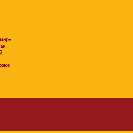
 мир»
дан
Й
союз