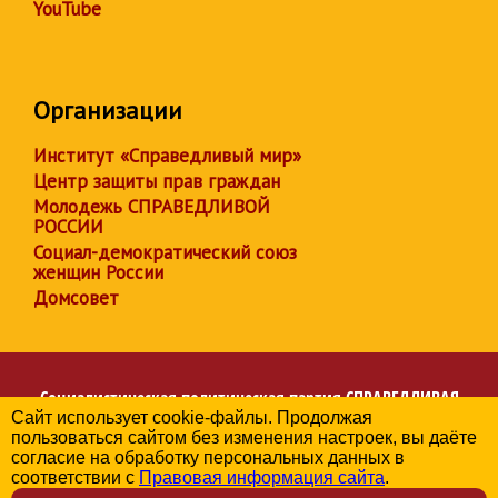
YouTube
Организации
Институт «Справедливый мир»
Центр защиты прав граждан
Молодежь СПРАВЕДЛИВОЙ
РОССИИ
Социал-демократический союз
женщин России
Домсовет
Социалистическая политическая партия
СПРАВЕДЛИВАЯ
Сайт использует cookie-файлы. Продолжая
РОССИЯ
пользоваться сайтом без изменения настроек, вы даёте
Региональное отделение партии в Брянской области
согласие на обработку персональных данных в
© 2006-2026
соответствии с
Правовая информация сайта
.
Политика в отношении обработки персональных данных