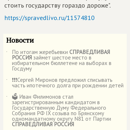
стоить государству гораздо дороже".
https://spravedlivo.ru/11574810
Новости
По итогам жеребьевки
СПРАВЕДЛИВАЯ
˙
РОССИЯ
займет шестое место в
избирательном бюллетене на выборах в
Госдуму
❗️❗️❗️Сергей Миронов предложил списывать
˙
часть ипотечного долга при рождении детей
🗳️ Иван Филимонов стал
˙
зарегистрированным кандидатом в
Государственную Думу Федерального
Собрания РФ IX созыва по Брянскому
одномандатному округу N81 от Партии
СПРАВЕДЛИВАЯ РОССИЯ