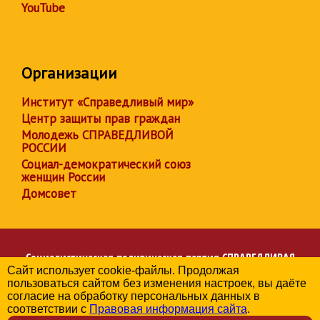
YouTube
Организации
Институт «Справедливый мир»
Центр защиты прав граждан
Молодежь СПРАВЕДЛИВОЙ
РОССИИ
Социал-демократический союз
женщин России
Домсовет
Социалистическая политическая партия
СПРАВЕДЛИВАЯ
Сайт использует cookie-файлы. Продолжая
РОССИЯ
пользоваться сайтом без изменения настроек, вы даёте
Региональное отделение партии в Брянской области
согласие на обработку персональных данных в
© 2006-2026
соответствии с
Правовая информация сайта
.