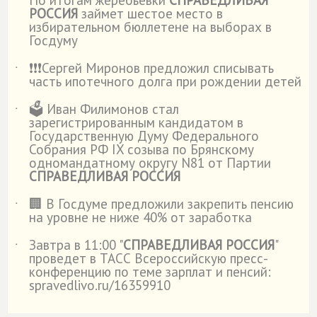
По итогам жеребьевки
СПРАВЕДЛИВАЯ
˙
РОССИЯ
займет шестое место в
избирательном бюллетене на выборах в
Госдуму
❗️❗️❗️Сергей Миронов предложил списывать
˙
часть ипотечного долга при рождении детей
🗳️ Иван Филимонов стал
˙
зарегистрированным кандидатом в
Государственную Думу Федерального
Собрания РФ IX созыва по Брянскому
одномандатному округу N81 от Партии
СПРАВЕДЛИВАЯ РОССИЯ
🏢 В Госдуме предложили закрепить пенсию
˙
на уровне не ниже 40% от заработка
Завтра в 11:00 "
СПРАВЕДЛИВАЯ РОССИЯ
"
˙
проведет в ТАСС Всероссийскую пресс-
конференцию по теме зарплат и пенсий:
spravedlivo.ru/16359910