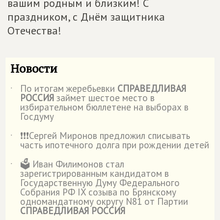
вашим родным и близким! С
праздником, с Днём защитника
Отечества!
Новости
По итогам жеребьевки
СПРАВЕДЛИВАЯ
˙
РОССИЯ
займет шестое место в
избирательном бюллетене на выборах в
Госдуму
❗️❗️❗️Сергей Миронов предложил списывать
˙
часть ипотечного долга при рождении детей
🗳️ Иван Филимонов стал
˙
зарегистрированным кандидатом в
Государственную Думу Федерального
Собрания РФ IX созыва по Брянскому
одномандатному округу N81 от Партии
СПРАВЕДЛИВАЯ РОССИЯ