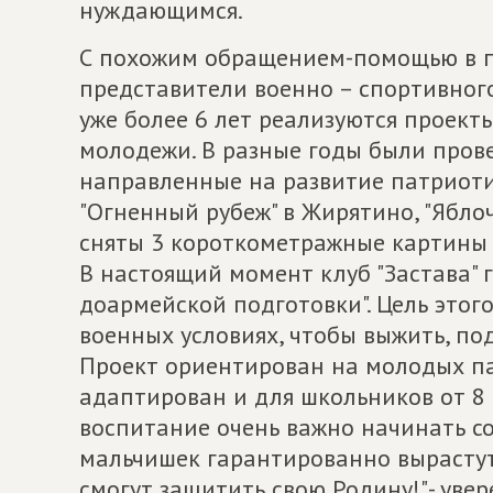
нуждающимся.
С похожим обращением-помощью в п
представители военно – спортивного 
уже более 6 лет реализуются проект
молодежи. В разные годы были прове
направленные на развитие патриотиз
"Огненный рубеж" в Жирятино, "Ябло
сняты 3 короткометражные картины 
В настоящий момент клуб "Застава" 
доармейской подготовки". Цель этого
военных условиях, чтобы выжить, по
Проект ориентирован на молодых пар
адаптирован и для школьников от 8 
воспитание очень важно начинать со
мальчишек гарантированно вырастут
смогут защитить свою Родину!",- уве