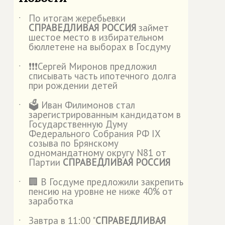
По итогам жеребьевки
˙
СПРАВЕДЛИВАЯ РОССИЯ
займет
шестое место в избирательном
бюллетене на выборах в Госдуму
❗️❗️❗️Сергей Миронов предложил
˙
списывать часть ипотечного долга
при рождении детей
🗳️ Иван Филимонов стал
˙
зарегистрированным кандидатом в
Государственную Думу
Федерального Собрания РФ IX
созыва по Брянскому
одномандатному округу N81 от
Партии
СПРАВЕДЛИВАЯ РОССИЯ
🏢 В Госдуме предложили закрепить
˙
пенсию на уровне не ниже 40% от
заработка
Завтра в 11:00 "
СПРАВЕДЛИВАЯ
˙