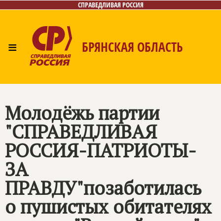
СПРАВЕДЛИВАЯ РОССИЯ
≡
БРЯНСКАЯ ОБЛАСТЬ
Главная
Новости
Лица
Фото/Видео
Газета
Контакты
Молодёжь партии
"СПРАВЕДЛИВАЯ
РОССИЯ-ПАТРИОТЫ-
ЗА
ПРАВДУ"позаботилась
о пушистых обитателях