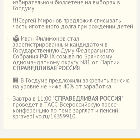
избирательном бюллетене на выборах в
Госдуму
❗️❗️❗️Сергей Миронов предложил списывать
˙
часть ипотечного долга при рождении детей
🗳️ Иван Филимонов стал
˙
зарегистрированным кандидатом в
Государственную Думу Федерального
Собрания РФ IX созыва по Брянскому
одномандатному округу N81 от Партии
СПРАВЕДЛИВАЯ РОССИЯ
🏢 В Госдуме предложили закрепить пенсию
˙
на уровне не ниже 40% от заработка
Завтра в 11:00 "
СПРАВЕДЛИВАЯ РОССИЯ
"
˙
проведет в ТАСС Всероссийскую пресс-
конференцию по теме зарплат и пенсий:
spravedlivo.ru/16359910