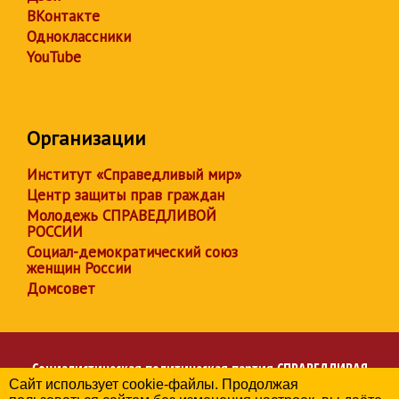
ВКонтакте
Одноклассники
YouTube
Организации
Институт «Справедливый мир»
Центр защиты прав граждан
Молодежь СПРАВЕДЛИВОЙ
РОССИИ
Социал-демократический союз
женщин России
Домсовет
Социалистическая политическая партия
СПРАВЕДЛИВАЯ
Сайт использует cookie-файлы. Продолжая
РОССИЯ