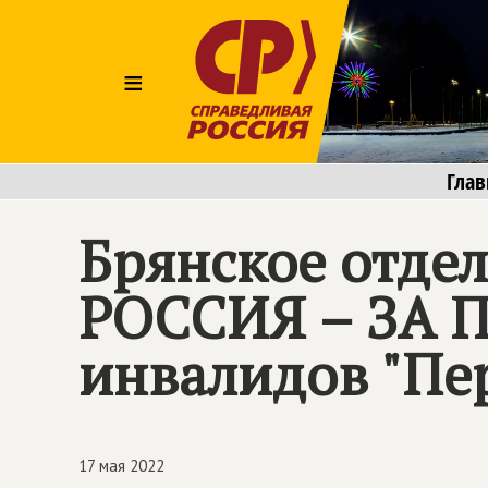
≡
Глав
Брянское отде
РОССИЯ – ЗА 
инвалидов "Пе
17 мая 2022