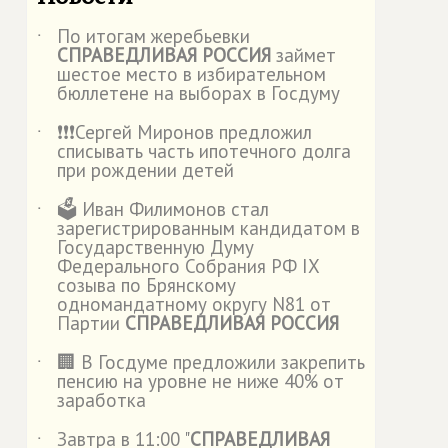
По итогам жеребьевки
˙
СПРАВЕДЛИВАЯ РОССИЯ
займет
шестое место в избирательном
бюллетене на выборах в Госдуму
❗️❗️❗️Сергей Миронов предложил
˙
списывать часть ипотечного долга
при рождении детей
🗳️ Иван Филимонов стал
˙
зарегистрированным кандидатом в
Государственную Думу
Федерального Собрания РФ IX
созыва по Брянскому
одномандатному округу N81 от
Партии
СПРАВЕДЛИВАЯ РОССИЯ
🏢 В Госдуме предложили закрепить
˙
пенсию на уровне не ниже 40% от
заработка
Завтра в 11:00 "
СПРАВЕДЛИВАЯ
˙