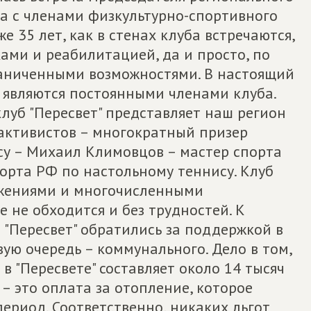
а с членами физкультурно-спортивного
же 35 лет, как в стенах клуба встречаются,
ми и реабилитацией, да и просто, по
раниченными возможностями. В настоящий
являются постоянными членами клуба.
луб "Пересвет" представляет наш регион
 активистов – многократный призер
у – Михаил Климовцов – мастер спорта
порта РФ по настольному теннису. Клуб
ижениями и многочисленными
 не обходится и без трудностей. К
"Пересвет" обратились за поддержкой в
вую очередь – коммунального. Дело в том,
в "Пересвете" составляет около 14 тысяч
 – это оплата за отопление, которое
ериод. Соответственно, никаких льгот