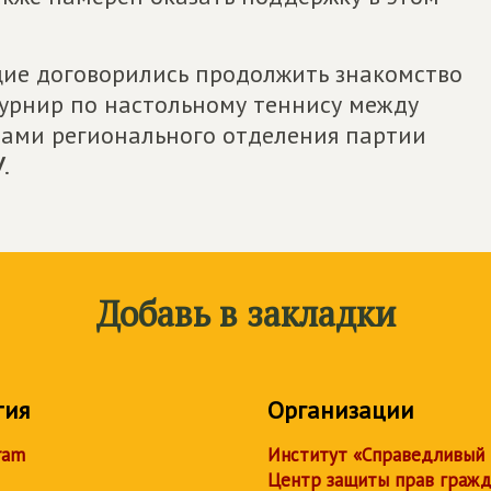
щие договорились продолжить знакомство
турнир по настольному теннису между
стами регионального отделения партии
У
.
Добавь в закладки
тия
Организации
ram
Институт «Справедливый
Центр защиты прав граж