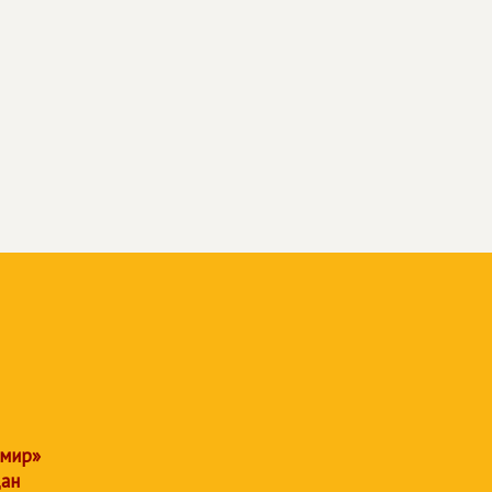
 мир»
дан