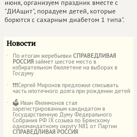
июня, организуем праздник вместе с
"ДИАщит", порадуем детей, которые
борются с сахарным диабетом 1 типа".
Новости
По итогам жеребьевки
СПРАВЕДЛИВАЯ
˙
РОССИЯ
займет шестое место в
избирательном бюллетене на выборах в
Госдуму
❗️❗️❗️Сергей Миронов предложил списывать
˙
часть ипотечного долга при рождении детей
🗳️ Иван Филимонов стал
˙
зарегистрированным кандидатом в
Государственную Думу Федерального
Собрания РФ IX созыва по Брянскому
одномандатному округу N81 от Партии
СПРАВЕДЛИВАЯ РОССИЯ