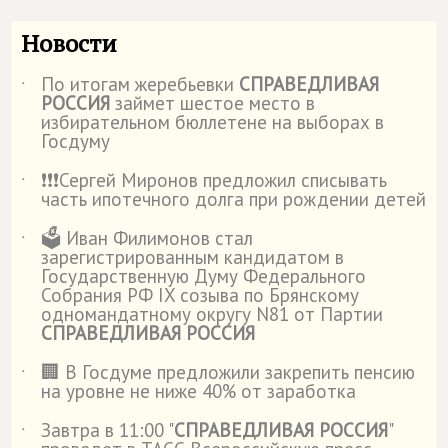
Новости
По итогам жеребьевки
СПРАВЕДЛИВАЯ
˙
РОССИЯ
займет шестое место в
избирательном бюллетене на выборах в
Госдуму
❗️❗️❗️Сергей Миронов предложил списывать
˙
часть ипотечного долга при рождении детей
🗳️ Иван Филимонов стал
˙
зарегистрированным кандидатом в
Государственную Думу Федерального
Собрания РФ IX созыва по Брянскому
одномандатному округу N81 от Партии
СПРАВЕДЛИВАЯ РОССИЯ
🏢 В Госдуме предложили закрепить пенсию
˙
на уровне не ниже 40% от заработка
Завтра в 11:00 "
СПРАВЕДЛИВАЯ РОССИЯ
"
˙