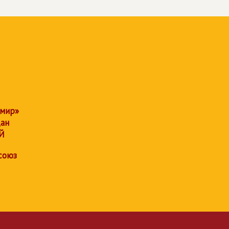
 мир»
дан
Й
союз