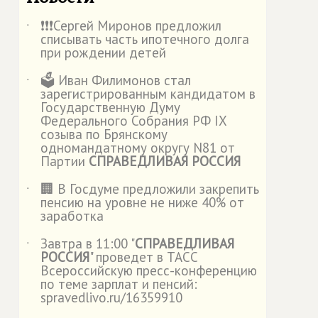
❗️❗️❗️Сергей Миронов предложил
˙
списывать часть ипотечного долга
при рождении детей
🗳️ Иван Филимонов стал
˙
зарегистрированным кандидатом в
Государственную Думу
Федерального Собрания РФ IX
созыва по Брянскому
одномандатному округу N81 от
Партии
СПРАВЕДЛИВАЯ РОССИЯ
🏢 В Госдуме предложили закрепить
˙
пенсию на уровне не ниже 40% от
заработка
Завтра в 11:00 "
СПРАВЕДЛИВАЯ
˙
РОССИЯ
" проведет в ТАСС
Всероссийскую пресс-конференцию
по теме зарплат и пенсий:
spravedlivo.ru/16359910