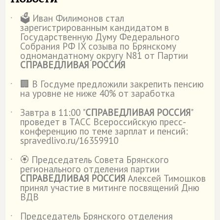
🗳️ Иван Филимонов стал
˙
зарегистрированным кандидатом в
Государственную Думу Федерального
Собрания РФ IX созыва по Брянскому
одномандатному округу N81 от Партии
СПРАВЕДЛИВАЯ РОССИЯ
🏢 В Госдуме предложили закрепить пенсию
˙
на уровне не ниже 40% от заработка
Завтра в 11:00 "
СПРАВЕДЛИВАЯ РОССИЯ
"
˙
проведет в ТАСС Всероссийскую пресс-
конференцию по теме зарплат и пенсий:
spravedlivo.ru/16359910
🏵️ Председатель Совета Брянского
˙
регионального отделения партии
СПРАВЕДЛИВАЯ РОССИЯ
Алексей Тимошков
принял участие в митинге посвящений Дню
ВДВ
Председатель Брянского отделения
˙