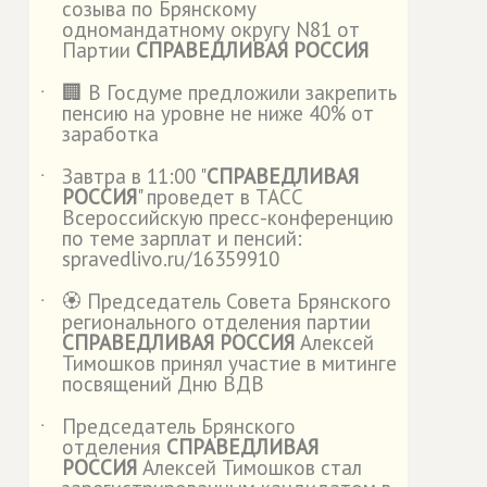
созыва по Брянскому
одномандатному округу N81 от
Партии
СПРАВЕДЛИВАЯ РОССИЯ
🏢 В Госдуме предложили закрепить
˙
пенсию на уровне не ниже 40% от
заработка
Завтра в 11:00 "
СПРАВЕДЛИВАЯ
˙
РОССИЯ
" проведет в ТАСС
Всероссийскую пресс-конференцию
по теме зарплат и пенсий:
spravedlivo.ru/16359910
🏵️ Председатель Совета Брянского
˙
регионального отделения партии
СПРАВЕДЛИВАЯ РОССИЯ
Алексей
Тимошков принял участие в митинге
посвящений Дню ВДВ
Председатель Брянского
˙
отделения
СПРАВЕДЛИВАЯ
РОССИЯ
Алексей Тимошков стал