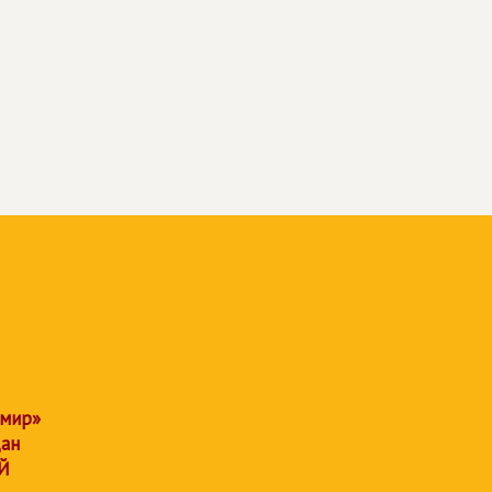
 мир»
дан
Й