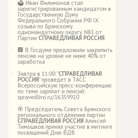
🗳️ Иван Филимонов стал
˙
зарегистрированным кандидатом в
Государственную Думу
Федерального Собрания РФ IX
созыва по Брянскому
одномандатному округу N81 от
Партии
СПРАВЕДЛИВАЯ РОССИЯ
🏢 В Госдуме предложили закрепить
˙
пенсию на уровне не ниже 40% от
заработка
Завтра в 11:00 "
СПРАВЕДЛИВАЯ
˙
РОССИЯ
" проведет в ТАСС
Всероссийскую пресс-конференцию
по теме зарплат и пенсий:
spravedlivo.ru/16359910
🏵️ Председатель Совета Брянского
˙
регионального отделения партии
СПРАВЕДЛИВАЯ РОССИЯ
Алексей
Тимошков принял участие в митинге
посвящений Дню ВДВ