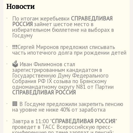
Новости
По итогам жеребьевки
СПРАВЕДЛИВАЯ
˙
РОССИЯ
займет шестое место в
избирательном бюллетене на выборах в
Госдуму
❗️❗️❗️Сергей Миронов предложил списывать
˙
часть ипотечного долга при рождении детей
🗳️ Иван Филимонов стал
˙
зарегистрированным кандидатом в
Государственную Думу Федерального
Собрания РФ IX созыва по Брянскому
одномандатному округу N81 от Партии
СПРАВЕДЛИВАЯ РОССИЯ
🏢 В Госдуме предложили закрепить пенсию
˙
на уровне не ниже 40% от заработка
Завтра в 11:00 "
СПРАВЕДЛИВАЯ РОССИЯ
"
˙
проведет в ТАСС Всероссийскую пресс-
конференцию по теме зарплат и пенсий: