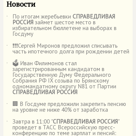
Новости
По итогам жеребьевки
СПРАВЕДЛИВАЯ
˙
РОССИЯ
займет шестое место в
избирательном бюллетене на выборах в
Госдуму
❗️❗️❗️Сергей Миронов предложил списывать
˙
часть ипотечного долга при рождении детей
🗳️ Иван Филимонов стал
˙
зарегистрированным кандидатом в
Государственную Думу Федерального
Собрания РФ IX созыва по Брянскому
одномандатному округу N81 от Партии
СПРАВЕДЛИВАЯ РОССИЯ
🏢 В Госдуме предложили закрепить пенсию
˙
на уровне не ниже 40% от заработка
Завтра в 11:00 "
СПРАВЕДЛИВАЯ РОССИЯ
"
˙
проведет в ТАСС Всероссийскую пресс-
конференцию по теме зарплат и пенсий: