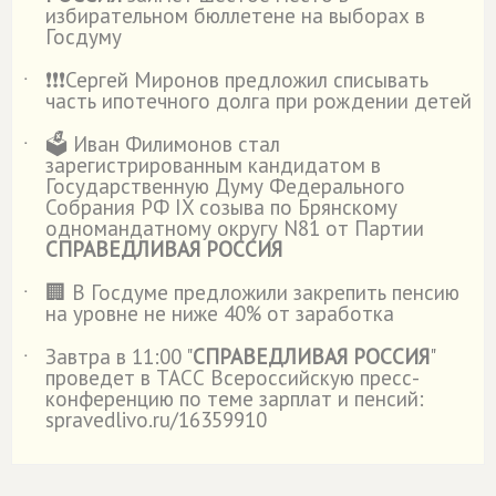
избирательном бюллетене на выборах в
Госдуму
❗️❗️❗️Сергей Миронов предложил списывать
˙
часть ипотечного долга при рождении детей
🗳️ Иван Филимонов стал
˙
зарегистрированным кандидатом в
Государственную Думу Федерального
Собрания РФ IX созыва по Брянскому
одномандатному округу N81 от Партии
СПРАВЕДЛИВАЯ РОССИЯ
🏢 В Госдуме предложили закрепить пенсию
˙
на уровне не ниже 40% от заработка
Завтра в 11:00 "
СПРАВЕДЛИВАЯ РОССИЯ
"
˙
проведет в ТАСС Всероссийскую пресс-
конференцию по теме зарплат и пенсий:
spravedlivo.ru/16359910